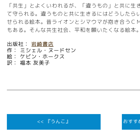
「共生」とよくいわれるが、「違うもの」と共に生
て守られる。違うものと共に生きるにはどうしたら
せられる絵本。昔ライオンとシマウマが抱き合うＣ
もある。そんな共生社会、平和を願いたくなる絵本。
出版社：
岩崎書店
作： ミシェル・ヌードセン
絵： ケビン・ホークス
訳： 福本 友美子
<< 『うんこ』
おすす