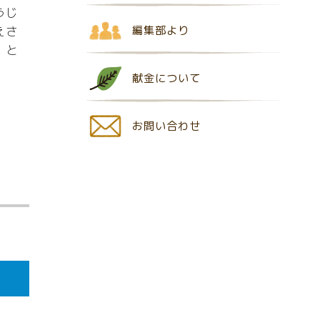
うじ
編集部より
えさ
」と
献金について
お問い合わせ