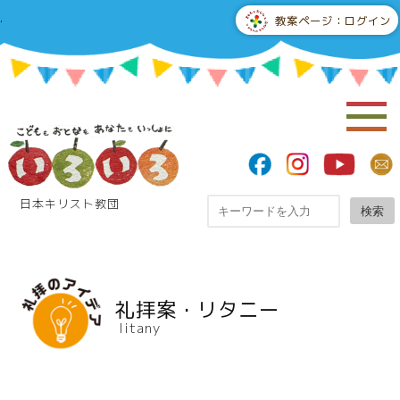
.
教案ページ：ログイン
日本キリスト教団
検索
礼拝案・リタニー
litany